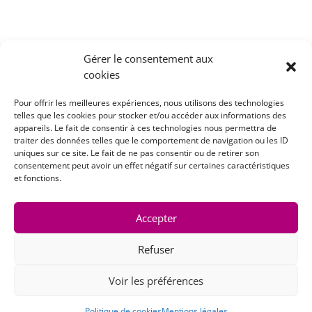
Gérer le consentement aux
cookies
Pour offrir les meilleures expériences, nous utilisons des technologies
←
🔍𝗜𝗻𝘀𝗽𝗲𝗰𝘁𝗶𝗼𝗻 𝗧𝗵𝗲𝗿𝗺𝗼𝗴𝗿𝗮𝗽𝗵𝗶𝗾𝘂𝗲 𝗽𝗮𝗿 𝗗𝗿𝗼𝗻𝗲 :
telles que les cookies pour stocker et/ou accéder aux informations des
appareils. Le fait de consentir à ces technologies nous permettra de
Précision et Performance 🚁🔥
traiter des données telles que le comportement de navigation ou les ID
👉 Formation réussie chez Décadi Services ! ✅
→
uniques sur ce site. Le fait de ne pas consentir ou de retirer son
consentement peut avoir un effet négatif sur certaines caractéristiques
et fonctions.
Accepter
Refuser
Voir les préférences
Copyright
© 2025 –
DECADI
Politique de cookies
Mentions légales