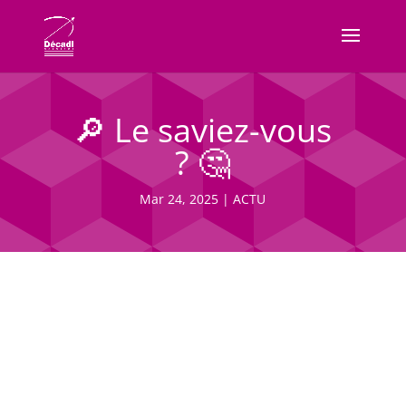
🔎 Le saviez-vous
? 🤔
Mar 24, 2025
|
ACTU