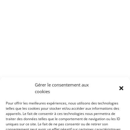
Gérer le consentement aux
cookies
←
🏢 Décret Tertiaire : et si le solaire photovoltaïque
Pour offrir les meilleures expériences, nous utilisons des technologies
vous aidait à atteindre les -40% d'ici 2030 ?
telles que les cookies pour stocker et/ou accéder aux informations des
appareils. Le fait de consentir à ces technologies nous permettra de
⚡ NF C 15-100 : une évolution majeure pour les
traiter des données telles que le comportement de navigation ou les ID
installations électriques
→
uniques sur ce site. Le fait de ne pas consentir ou de retirer son
consentement peut avoir un effet négatif sur certaines caractéristiques